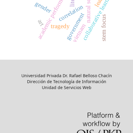
natural sciences
academic performance
collaborative learning
gender
correlation
government
stem focus
art
vietnam
tragedy
Universidad Privada Dr. Rafael Belloso Chacín
Dirección de Tecnología de Información
Unidad de Servicios Web