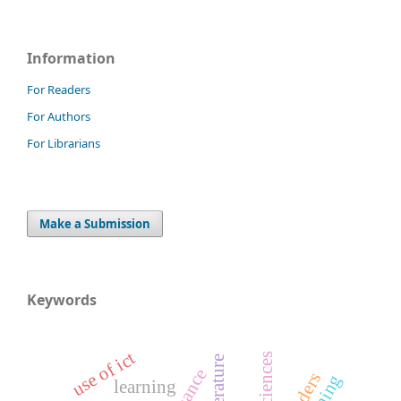
Information
For Readers
For Authors
For Librarians
Make a Submission
Keywords
use of ict
literature
leaders
learning