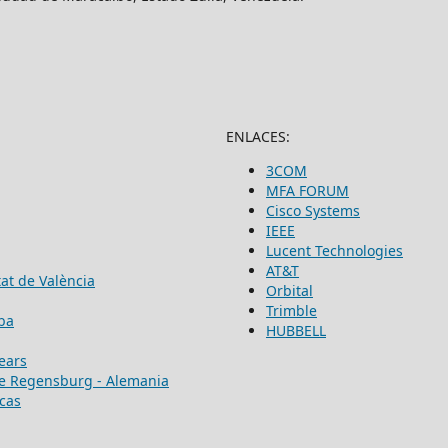
ENLACES:
3COM
MFA FORUM
Cisco Systems
IEEE
Lucent Technologies
AT&T
tat de València
Orbital
Trimble
ba
HUBBELL
lears
e Regensburg - Alemania
cas