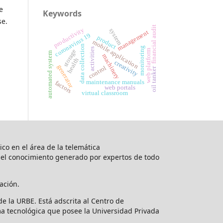
e
Keywords
se.
financial audit
productivity
system
management
coronavirus 19
product
mobile application
data collection
monitoring
activities
storage
web platform
automated system
machinery
health
creativity
generator
control
oil tanker
maintenance manuals
factors
web portals
virtual classroom
nico en el área de la telemática
 del conocimiento generado por expertos de todo
ación.
de la URBE. Está adscrita al Centro de
rma tecnológica que posee la Universidad Privada