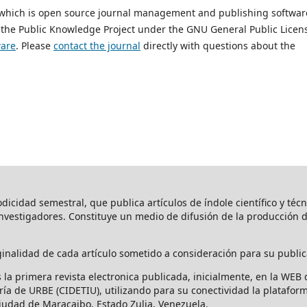
, which is open source journal management and publishing softwar
 the Public Knowledge Project under the GNU General Public Licen
ware
. Please
contact the journal
directly with questions about the
iodicidad semestral, que publica artículos de índole científico y téc
investigadores. Constituye un medio de difusión de la producción
ginalidad de cada artículo sometido a consideración para su public
Es la primera revista electronica publicada, inicialmente, en la WEB 
ería de URBE (CIDETIU), utilizando para su conectividad la platafo
ciudad de Maracaibo, Estado Zulia, Venezuela.