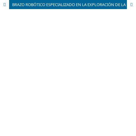
BRAZO ROBÓTICO ESPECIALIZADO EN LA EXPLORACIÓN DE LA CAVIDAD BUCAL Y TARTRECTOMÍA