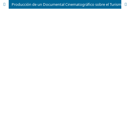
Producción de un Documental Cinematográfico sobre el Turismo en el Parque Recreacional la Llovizna en el Estado Bolívar