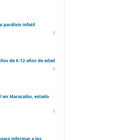
parálisis infatil
3
niños de 6-12 años de edad
2
ol en Maracaibo, estado
2
 para informar a los