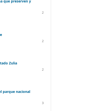
na que preserven y
2
te
2
tado Zulia
2
el parque nacional
3