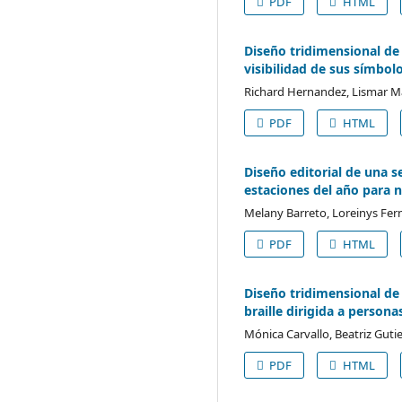
PDF
HTML
Diseño tridimensional de 
visibilidad de sus símbolo
Richard Hernandez, Lismar Mav
PDF
HTML
Diseño editorial de una s
estaciones del año para n
Melany Barreto, Loreinys Fern
PDF
HTML
Diseño tridimensional d
braille dirigida a persona
Mónica Carvallo, Beatriz Guti
PDF
HTML