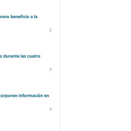
como beneficio a la
2
es durante las cuatro
3
corporen información en
3