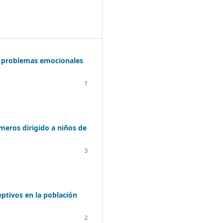
n problemas emocionales
1
úmeros dirigido a niños de
3
eptivos en la población
2