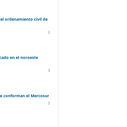
 el ordenamiento civil de
2
icado en el noroeste
3
que conforman el Mercosur
2