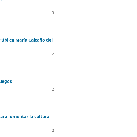
3
Pública María Calcaño del
2
juegos
2
para fomentar la cultura
2