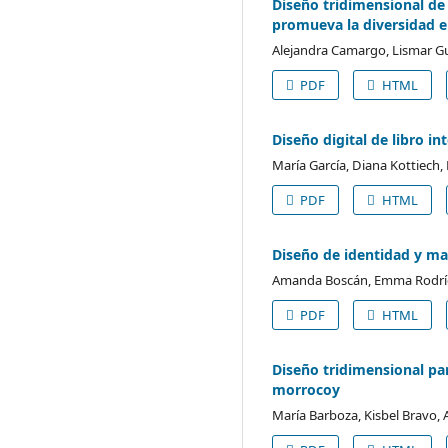
Diseño tridimensional de
promueva la diversidad e
Alejandra Camargo, Lismar Gu
PDF
HTML
Diseño digital de libro i
María García, Diana Kottiech, 
PDF
HTML
Diseño de identidad y ma
Amanda Boscán, Emma Rodrígu
PDF
HTML
Diseño tridimensional par
morrocoy
María Barboza, Kisbel Bravo,