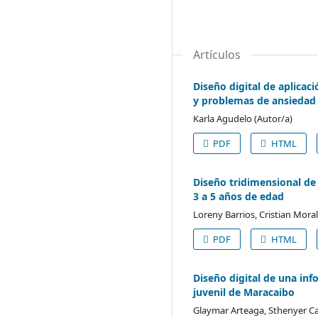
Artículos
Diseño digital de aplica
y problemas de ansiedad
Karla Agudelo (Autor/a)
PDF
HTML
Diseño tridimensional de 
3 a 5 años de edad
Loreny Barrios, Cristian Mora
PDF
HTML
Diseño digital de una inf
juvenil de Maracaibo
Glaymar Arteaga, Sthenyer Cas